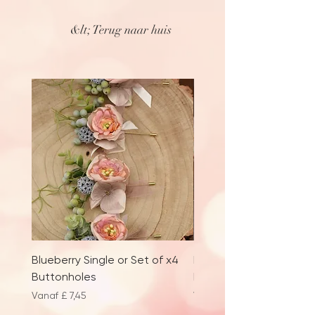
262214981549391
&lt; Terug naar huis
Blueberry Single or Set of x4
Labyrinth Fantasy x 4
Buttonholes
knoopsgaten
Verkoopprijs
Verkoopprijs
Vanaf
£ 7,45
Vanaf
£ 7,45