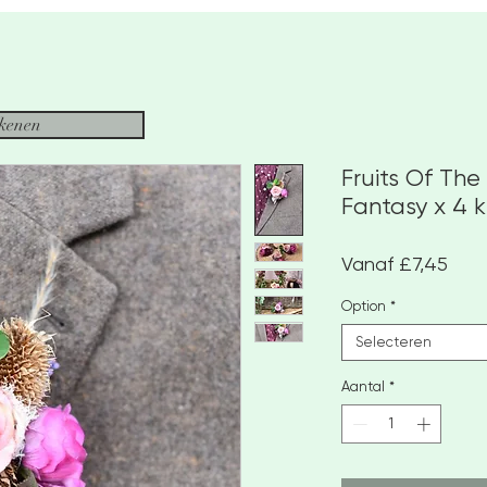
ekenen
Fruits Of Th
Fantasy x 4 
Verk
Vanaf
£7,45
Option
*
Selecteren
Aantal
*