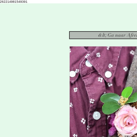
262214981549391
&lt; Ga naar Afr