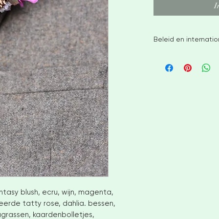
I
Beleid en internati
Ik streef ernaar om
binnen 2-3 weken na
grotere bestelling
dient u echter 4-6 
wachten. Neem con
aangepaste opties 
Geen retouren of ui
Maar neem alsjeblie
problemen hebt met 
INTERNATIONALE KLA
telefoonnummer all
achter te laten. GE
VAN UW LANDEN INZ
BTW-KOSTEN. IK B
ntasy blush, ecru, wijn, magenta,
KOSTEN DIE U UIT U
eerde tatty rose, dahlia. bessen,
rassen, kaardenbolletjes,