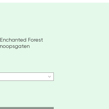
e Enchanted Forest
knoopsgaten
oopprijs