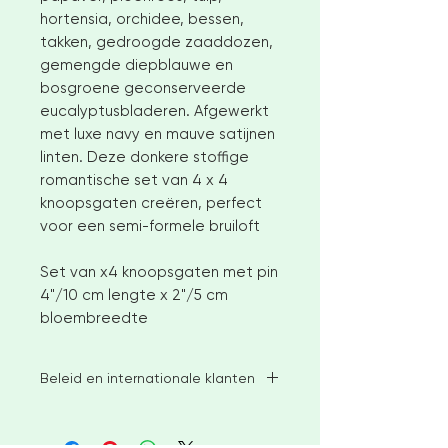
hortensia, orchidee, bessen,
takken, gedroogde zaaddozen,
gemengde diepblauwe en
bosgroene geconserveerde
eucalyptusbladeren. Afgewerkt
met luxe navy en mauve satijnen
linten. Deze donkere stoffige
romantische set van 4 x 4
knoopsgaten creëren, perfect
voor een semi-formele bruiloft
Set van x4 knoopsgaten met pin
4"/10 cm lengte x 2"/5 cm
bloembreedte
Beleid en internationale klanten
Ik streef ernaar om beschikbare
voorraadartikelen binnen 2-3 weken