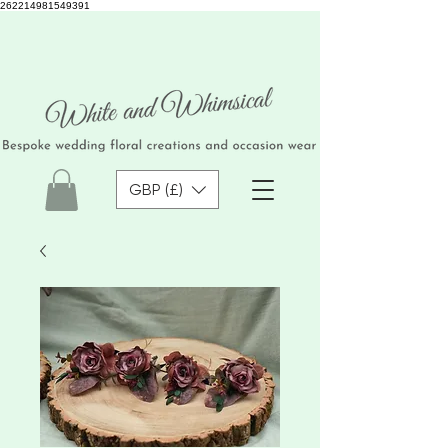
262214981549391
GBP (£)