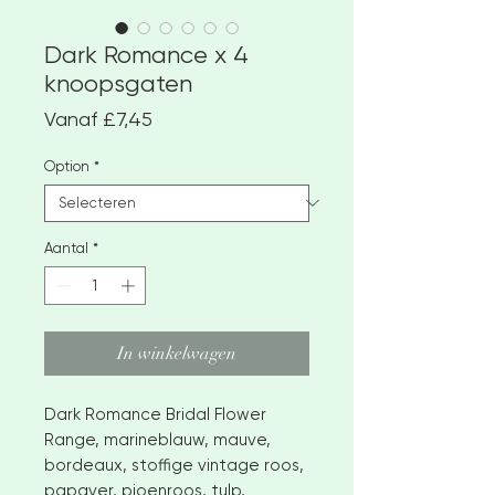
Dark Romance x 4
knoopsgaten
Verkoopprijs
Vanaf
£7,45
Option
*
Aantal
*
In winkelwagen
Dark Romance Bridal Flower
Range, marineblauw, mauve,
bordeaux, stoffige vintage roos,
papaver, pioenroos, tulp,