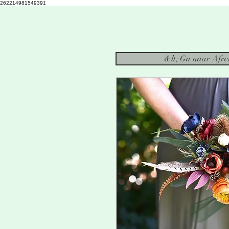
262214981549391
&lt; Ga naar Afr