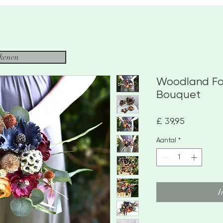
ekenen
Woodland Fo
Bouquet
Prijs
£ 39,95
Aantal
*
I