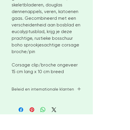
skeletbladeren, douglas
dennenappels, veren, katoenen
gaas. Gecombineerd met een
verscheidenheid aan bosblad en
eucalyptusblad, krijg je deze
prachtige, rustieke bosschuur
boho sprookjesachtige corsage
broche/pin
Corsage clip/broche ongeveer
15 cm lang x 10 cm breed
Beleid en internationale klanten
Ik streef ernaar om beschikbare
voorraadartikelen binnen 2-3 weken
na bestelling te verzenden. Voor
grotere bestellingen of op maat
&lt; Ga naar Afrekenen
gemaakte artikelen dient u echter