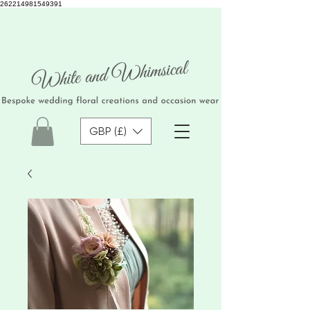
262214981549391
GBP (£)